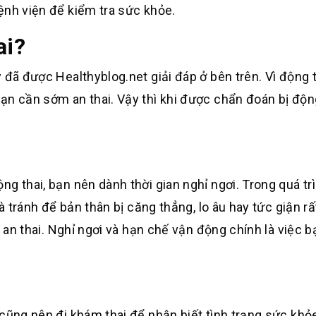
ệnh viện để kiểm tra sức khỏe.
ai?
 đã được Healthyblog.net giải đáp ở bên trên. Vì động 
ạn cần sớm an thai. Vậy thì khi được chẩn đoán bị động
g thai, bạn nên dành thời gian nghỉ ngơi. Trong quá tr
và tránh để bản thân bị căng thẳng, lo âu hay tức giận r
n an thai. Nghỉ ngơi và hạn chế vận động chính là việc 
 cũng nên đi khám thai để nhận biết tình trạng sức khỏ