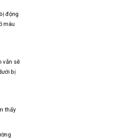
 bị động
có màu
n vẫn sẽ
ưới bị
m thấy
hường