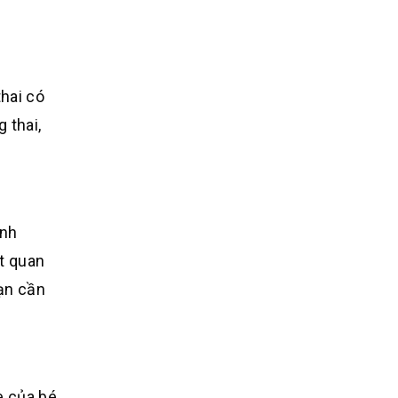
thai có
 thai,
ình
ất quan
bạn cần
e của bé