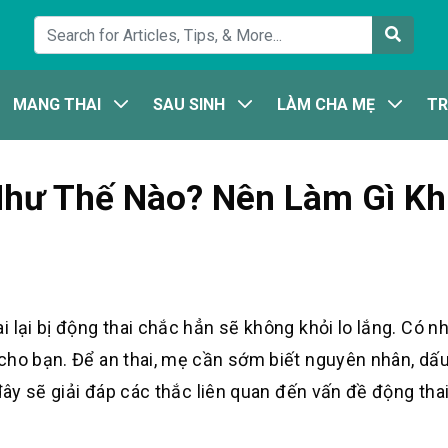
MANG THAI
SAU SINH
LÀM CHA MẸ
TR
ư Thế Nào? Nên Làm Gì Khi
 lại bị động thai chắc hẳn sẽ không khỏi lo lắng. Có n
cho bạn. Để an thai, mẹ cần sớm biết nguyên nhân, dấu
 đây sẽ giải đáp các thắc liên quan đến vấn đề động tha