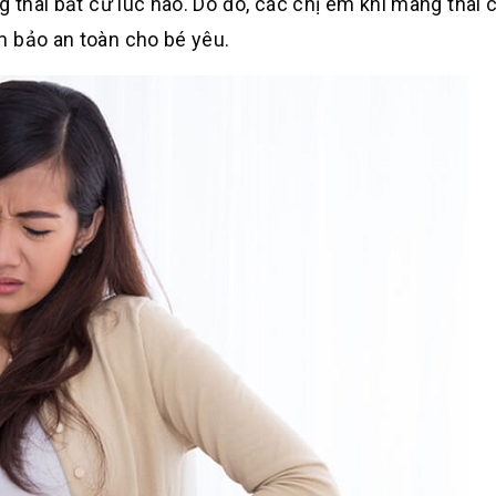
g thai bất cứ lúc nào. Do đó, các chị em khi mang thai 
m bảo an toàn cho bé yêu.