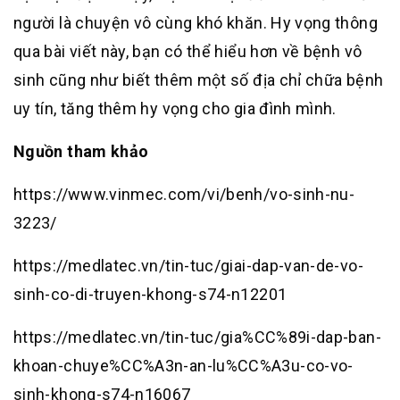
người là chuyện vô cùng khó khăn. Hy vọng thông
qua bài viết này, bạn có thể hiểu hơn về bệnh vô
sinh cũng như biết thêm một số địa chỉ chữa bệnh
uy tín, tăng thêm hy vọng cho gia đình mình.
Nguồn tham khảo
https://www.vinmec.com/vi/benh/vo-sinh-nu-
3223/
https://medlatec.vn/tin-tuc/giai-dap-van-de-vo-
sinh-co-di-truyen-khong-s74-n12201
https://medlatec.vn/tin-tuc/gia%CC%89i-dap-ban-
khoan-chuye%CC%A3n-an-lu%CC%A3u-co-vo-
sinh-khong-s74-n16067