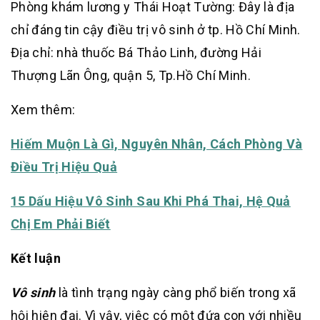
Phòng khám lương y Thái Hoạt Tường: Đây là địa
chỉ đáng tin cậy điều trị vô sinh ở tp. Hồ Chí Minh.
Địa chỉ: nhà thuốc Bá Thảo Linh, đường Hải
Thượng Lãn Ông, quận 5, Tp.Hồ Chí Minh.
Xem thêm:
Hiếm Muộn Là Gì, Nguyên Nhân, Cách Phòng Và
Điều Trị Hiệu Quả
15 Dấu Hiệu Vô Sinh Sau Khi Phá Thai, Hệ Quả
Chị Em Phải Biết
Kết luận
Vô sinh
là tình trạng ngày càng phổ biến trong xã
hội hiện đại. Vì vậy, việc có một đứa con với nhiều