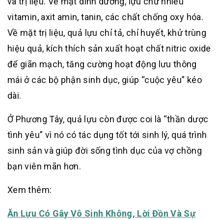
và trị liệu. Về mặt dinh dưỡng, lựu chứ nhiều
vitamin, axit amin, tanin, các chất chống oxy hóa.
Về mặt trị liệu, quả lựu chỉ tả, chỉ huyết, khử trùng
hiệu quả, kích thích sản xuất hoạt chất nitric oxide
để giãn mạch, tăng cường hoạt động lưu thông
mái ở các bộ phận sinh dục, giúp “cuộc yêu” kéo
dài.
Ở Phương Tây, quả lựu còn được coi là “thần dược
tình yêu” vì nó có tác dụng tốt tới sinh lý, quá trình
sinh sản và giúp đời sống tình dục của vợ chồng
bạn viên mãn hơn.
Xem thêm:
Ăn Lựu Có Gây Vô Sinh Không, Lời Đồn Và Sự