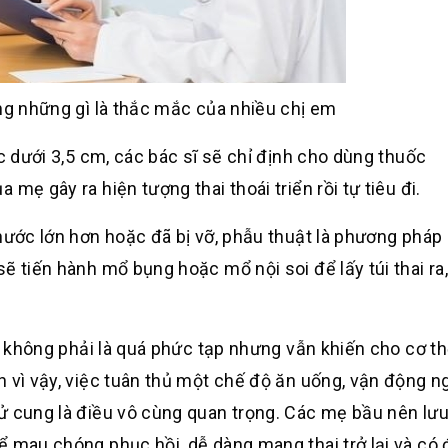
ng những gì là thắc mắc của nhiều chị em
ớc dưới 3,5 cm, các bác sĩ sẽ chỉ định cho dùng thuốc
mẹ gây ra hiện tượng thai thoái triển rồi tự tiêu đi.
thước lớn hơn hoặc đã bị vỡ, phẫu thuật là phương pháp
ẽ tiến hành mổ bụng hoặc mổ nội soi để lấy túi thai ra
uy không phải là quá phức tạp nhưng vẫn khiến cho cơ t
h vì vậy, việc tuân thủ một chế độ ăn uống, vận động 
ử cung là điều vô cùng quan trọng. Các mẹ bầu nên lưu
ể mau chóng phục hồi, dễ dàng mang thai trở lại và có