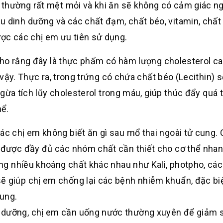
em thường rất mệt mỏi và khi ăn sẽ không có cảm giác n
 dinh dưỡng và các chất đạm, chất béo, vitamin, chất
ược các chị em ưu tiên sử dụng.
cho rằng đây là thực phẩm có hàm lượng cholesterol ca
vậy. Thực ra, trong trứng có chứa chất béo (Lecithin) s
gừa tích lũy cholesterol trong máu, giúp thúc đẩy quá t
hể.
ác chị em không biết ăn gì sau mổ thai ngoài tử cung. 
ó được đầy đủ các nhóm chất cần thiết cho cơ thể nhan
cùng nhiều khoáng chất khác nhau như Kali, photpho, các
ẽ giúp chị em chống lại các bệnh nhiễm khuẩn, đặc biệ
cung.
 dưỡng, chị em cần uống nước thường xuyên để giảm 