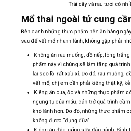
Trái cây và rau tươi có nh
Mổ thai ngoài tử cung cầ
Bên cạnh những thực phẩm nên ăn hàng ngày, 
sau để vết mổ nhanh lành, không gặp phải 
Không ăn rau muống, đồ nếp, lòng trắng 
phẩm này vì chúng sẽ làm tăng quá trình
lại sẹo lồi rất xấu xí. Do đó, rau muống, 
vết mổ, chị em cần phải kiêng thật kỹ, k
Kiêng ăn cua, ốc và những thực phẩm có t
ngưng tụ của máu, cản trở quá trình cầm
khó lành hơn. Do đó, những thực phẩm có
không được “đụng đũa”.
Kiêng ăn đậu, uống sữa đậu nành: Bình t