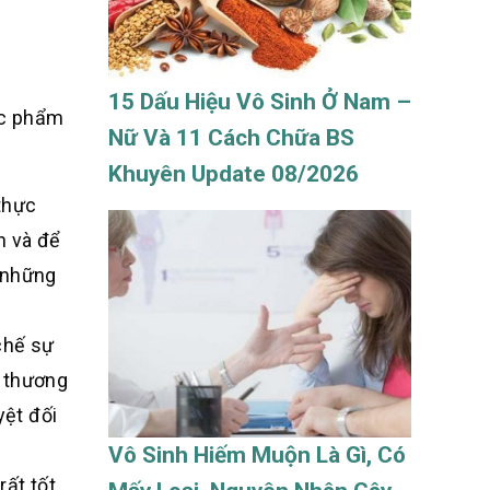
15 Dấu Hiệu Vô Sinh Ở Nam –
ực phẩm
Nữ Và 11 Cách Chữa BS
Khuyên Update 08/2026
thực
h và để
a những
chế sự
t thương
yệt đối
Vô Sinh Hiếm Muộn Là Gì, Có
rất tốt