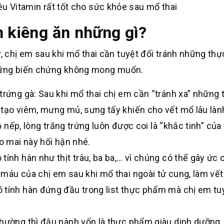
iều Vitamin rất tốt cho sức khỏe sau mổ thai
n kiêng ăn những gì?
chị em sau khi mổ thai cần tuyệt đối tránh những th
những biến chứng không mong muốn.
trứng gà: Sau khi mổ thai chị em cần “tránh xa” những 
 tạo viêm, mưng mủ, sưng tấy khiến cho vết mổ lâu làn
đồ nếp, lòng trắng trứng luôn được coi là “khắc tinh” củ
ẻo mai này hối hận nhé.
ính hàn như thịt trâu, ba ba,… vì chúng có thể gây ức 
 máu của chị em sau khi mổ thai ngoài tử cung, làm vế
 tính hàn đứng đầu trong list thực phẩm mà chị em tu
hường thì đậu nành vốn là thực phẩm giàu dinh dưỡng, 