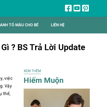
ANH TÔ MÀU CHO BÉ
LIÊN HỆ
Gì ? BS Trả Lời Update
XEM THÊM
Hiếm Muộn
y, việc
g. Vậy
ụ thể,