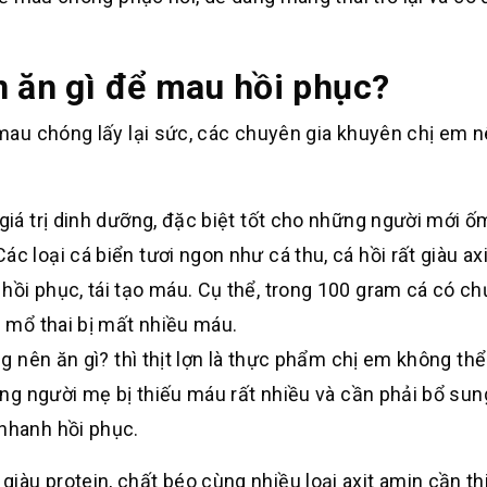
n ăn gì để mau hồi phục?
au chóng lấy lại sức, các chuyên gia khuyên chị em n
giá trị dinh dưỡng, đặc biệt tốt cho những người mới ố
c loại cá biển tươi ngon như cá thu, cá hồi rất giàu ax
hồi phục, tái tạo máu. Cụ thể, trong 100 gram cá có ch
m mổ thai bị mất nhiều máu.
ng nên ăn gì? thì thịt lợn là thực phẩm chị em không thể
 cung người mẹ bị thiếu máu rất nhiều và cần phải bổ su
 nhanh hồi phục.
ất giàu protein, chất béo cùng nhiều loại axit amin cần th