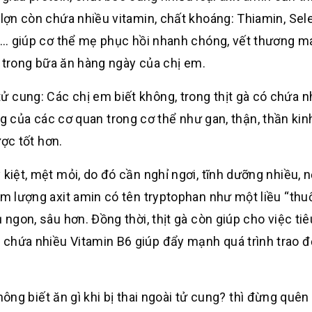
 lợn còn chứa nhiều vitamin, chất khoáng: Thiamin, Sel
B6,… giúp cơ thể mẹ phục hồi nhanh chóng, vết thương m
ếu trong bữa ăn hàng ngày của chị em.
tử cung: Các chị em biết không, trong thịt gà có chứa n
 của các cơ quan trong cơ thể như gan, thận, thần kin
ợc tốt hơn.
 kiệt, mệt mỏi, do đó cần nghỉ ngơi, tĩnh dưỡng nhiều, 
àm lượng axit amin có tên tryptophan như một liều “thu
 ngon, sâu hơn. Đồng thời, thịt gà còn giúp cho việc ti
chứa nhiều Vitamin B6 giúp đẩy mạnh quá trình trao đ
g biết ăn gì khi bị thai ngoài tử cung? thì đừng quên