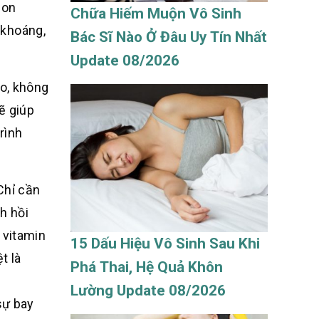
gon
Chữa Hiếm Muộn Vô Sinh
 khoáng,
Bác Sĩ Nào Ở Đâu Uy Tín Nhất
Update 08/2026
o, không
ẽ giúp
rình
Chỉ cần
h hồi
 vitamin
15 Dấu Hiệu Vô Sinh Sau Khi
t là
Phá Thai, Hệ Quả Khôn
Lường Update 08/2026
sự bay