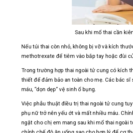
Sau khi mổ thai cần kiê
Nếu túi thai còn nhỏ, không bị vỡ và kích thư
methotrexate để tiêm vào bắp tay hoặc đùi của 
Trong trường hợp thai ngoài tử cung có kích 
thiết để đảm bảo an toàn cho mẹ. Các bác sĩ s
máu, “dọn dẹp” vệ sinh ổ bụng.
Việc phẫu thuật điều trị thai ngoài tử cung t
phụ nữ trở nên yếu ớt và mất nhiều máu. Chín
ngặt cho chị em mang sau khi mổ thai ngoài t
chỉnh chế độ ăn uống sao cho hợp lý để cơ th