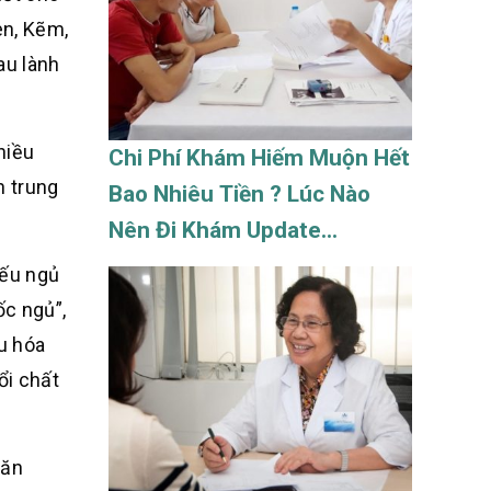
en, Kẽm,
au lành
hiều
Chi Phí Khám Hiếm Muộn Hết
h trung
Bao Nhiêu Tiền ? Lúc Nào
Nên Đi Khám Update
08/2026
nếu ngủ
ốc ngủ”,
êu hóa
ổi chất
 ăn