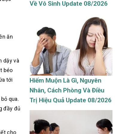
Về Vô Sinh Update 08/2026
ên ăn
m dậy và
it béo
ứa tới
Hiếm Muộn Là Gì, Nguyên
Nhân, Cách Phòng Và Điều
 bỏ qua.
Trị Hiệu Quả Update 08/2026
ng đầy đủ
iết cho