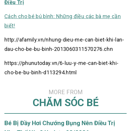
Điều Trị
Cách cho bé bú bình: Những điều các bà mẹ cần
biết!
http://afamily.vn/nhung-dieu-me-can-biet-khi-lan-
dau-cho-be-bu-binh-2013060311570276.chn
https://phunutoday.vn/6-luu-y-me-can-biet-khi-
cho-be-bu-binh-d113294.html
MORE FROM
CHĂM SÓC BÉ
Bé Bị Đầy Hơi Chướng Bụng Nên Điều Trị