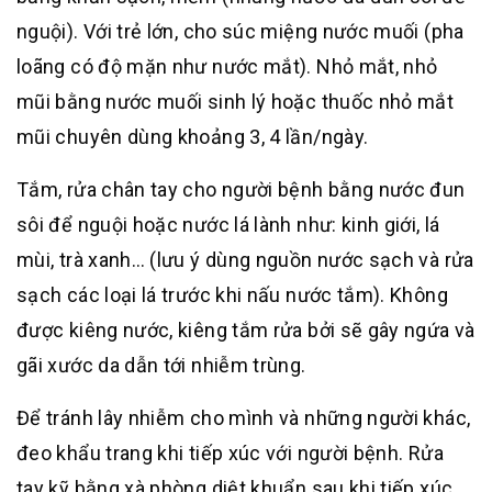
nguội). Với trẻ lớn, cho súc miệng nước muối (pha
loãng có độ mặn như nước mắt). Nhỏ mắt, nhỏ
mũi bằng nước muối sinh lý hoặc thuốc nhỏ mắt
mũi chuyên dùng khoảng 3, 4 lần/ngày.
Tắm, rửa chân tay cho người bệnh bằng nước đun
sôi để nguội hoặc nước lá lành như: kinh giới, lá
mùi, trà xanh… (lưu ý dùng nguồn nước sạch và rửa
sạch các loại lá trước khi nấu nước tắm). Không
được kiêng nước, kiêng tắm rửa bởi sẽ gây ngứa và
gãi xước da dẫn tới nhiễm trùng.
Để tránh lây nhiễm cho mình và những người khác,
đeo khẩu trang khi tiếp xúc với người bệnh. Rửa
tay kỹ bằng xà phòng diệt khuẩn sau khi tiếp xúc