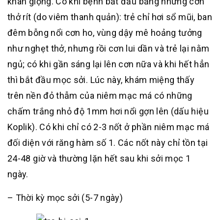
khàn giọng. Có khi bệnh bắt đầu bằng những cơn
thở rít (do viêm thanh quản): trẻ chỉ hơi sổ mũi, ban
đêm bỗng nổi cơn ho, vùng dậy mê hoảng tưởng
như nghẹt thở, nhưng rồi cơn lui dần và trẻ lại nằm
ngủ; có khi gần sáng lại lên cơn nữa và khi hết hẳn
thì bắt đầu mọc sởi. Lúc này, khám miệng thấy
trên nền đỏ thẫm của niêm mạc má có những
chấm trắng nhỏ độ 1mm hơi nổi gợn lên (dấu hiệu
Koplik). Có khi chỉ có 2-3 nốt ở phần niêm mạc má
đối diện với răng hàm số 1. Các nốt này chỉ tồn tại
24-48 giờ và thường lặn hết sau khi sởi mọc 1
ngày.
– Thời kỳ mọc sởi (5-7 ngày)