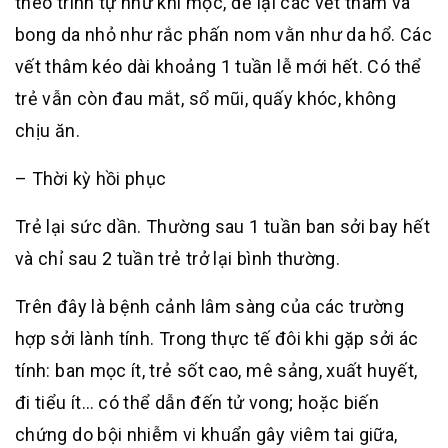
theo trình tự như khi mọc, để lại các vết thâm và
bong da nhỏ như rắc phấn nom vằn như da hổ. Các
vết thâm kéo dài khoảng 1 tuần lễ mới hết. Có thể
trẻ vẫn còn đau mắt, sổ mũi, quấy khóc, không
chịu ăn.
– Thời kỳ hồi phục
Trẻ lại sức dần. Thường sau 1 tuần ban sởi bay hết
và chỉ sau 2 tuần trẻ trở lại bình thường.
Trên đây là bệnh cảnh lâm sàng của các trường
hợp sởi lành tính. Trong thực tế đôi khi gặp sởi ác
tính: ban mọc ít, trẻ sốt cao, mê sảng, xuất huyết,
đi tiểu ít… có thể dẫn đến tử vong; hoặc biến
chứng do bội nhiễm vi khuẩn gây viêm tai giữa,