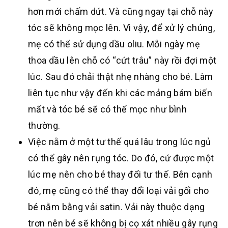
hơn mới chấm dứt. Và cũng ngay tại chỗ này
tóc sẽ không mọc lên. Vì vậy, để xử lý chúng,
mẹ có thể sử dụng dầu oliu. Mỗi ngày mẹ
thoa dầu lên chỗ có “cứt trâu” này rồi đợi một
lúc. Sau đó chải thật nhẹ nhàng cho bé. Làm
liên tục như vậy đến khi các mảng bám biến
mất và tóc bé sẽ có thể mọc như bình
thường.
Việc nằm ở một tư thế quá lâu trong lúc ngủ
có thể gây nên rụng tóc. Do đó, cứ được một
lúc mẹ nên cho bé thay đổi tư thế. Bên cạnh
đó, mẹ cũng có thể thay đổi loại vải gối cho
bé nằm bằng vải satin. Vải này thuộc dạng
trơn nên bé sẽ không bị cọ xát nhiều gây rụng