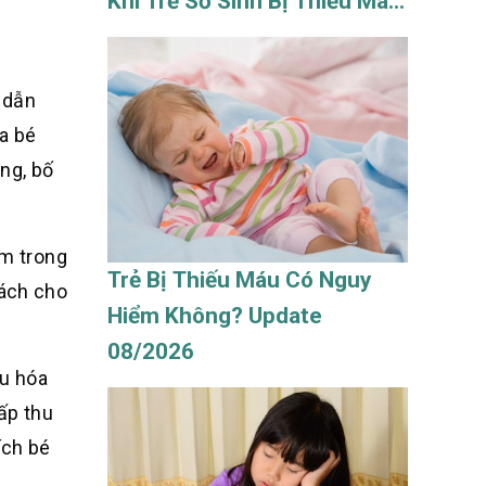
Khi Trẻ Sơ Sinh Bị Thiếu Máu
Update 08/2026
ẽ dẫn
ủa bé
ng, bố
ẽm trong
Trẻ Bị Thiếu Máu Có Nguy
cách cho
Hiểm Không? Update
08/2026
êu hóa
ấp thu
ích bé