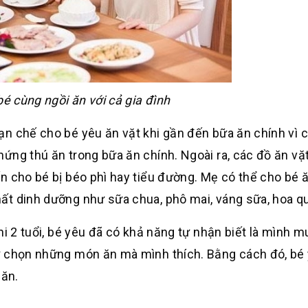
é cùng ngồi ăn với cả gia đình
n chế cho bé yêu ăn vặt khi gần đến bữa ăn chính vì 
ứng thú ăn trong bữa ăn chính. Ngoài ra, các đồ ăn vặ
n cho bé bị béo phì hay tiểu đường. Mẹ có thể cho bé 
ất dinh dưỡng như sữa chua, phô mai, váng sữa, hoa q
hi 2 tuổi, bé yêu đã có khả năng tự nhận biết là mình 
ự chọn những món ăn mà mình thích. Bằng cách đó, bé
 ăn.