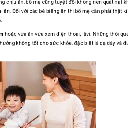
g chịu ăn, bố mẹ cũng tuyệt đối không nên quát nạt k
i ăn. Đối với các bé biếng ăn thì bố mẹ cần phải thật k
.
óm
hoặc vừa ăn vừa xem điện thoại, tivi. Những thói qu
 hưởng không tốt cho sức khỏe, đặc biệt là dạ dày và 