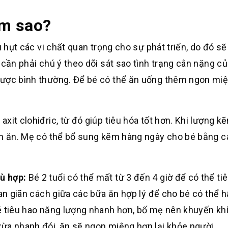
àm sao?
u hụt các vi chất quan trọng cho sự phát triển, do đó s
 cần phải chú ý theo dõi sát sao tình trạng cân nặng c
được bình thường. Để bé có thể ăn uống thêm ngon miệ
axit clohiđric, từ đó giúp tiêu hóa tốt hơn. Khi lượng k
hán ăn. Mẹ có thể bổ sung kẽm hàng ngày cho bé bằng 
hù hợp:
Bé 2 tuổi có thể mất từ 3 đến 4 giờ để có thể ti
ian giãn cách giữa các bữa ăn hợp lý để cho bé có thể h
é tiêu hao năng lượng nhanh hơn, bố mẹ nên khuyến kh
ừa nhanh đói, ăn sẽ ngon miệng hơn lại khỏe người.