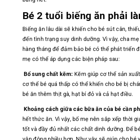
Bé 2 tuổi biếng ăn phải l
Biếng ăn lâu dài sẽ khiến cho bé sút cân, thiế
đến tình trạng suy dinh dưỡng. Vì vậy, cha mẹ
hàng tháng để đảm bảo bé có thể phát triển 
mẹ có thể áp dụng các biện pháp sau:
Bổ sung chất kẽm:
Kẽm giúp cơ thể sản xuất 
cơ thể bé quá thấp có thể khiến cho bé bị c
bé ăn thêm thịt gà, hạt bí đỏ và cả hạt điều.
Khoảng cách giữa các bữa ăn của bé cần p
hết thức ăn. Vì vậy, bố mẹ nên sắp xếp thời g
tốt và đầy đủ nhất các chất dinh dưỡng. Để b
vận động nhiều hơn. Như vậy sẽ giúp cho bé v