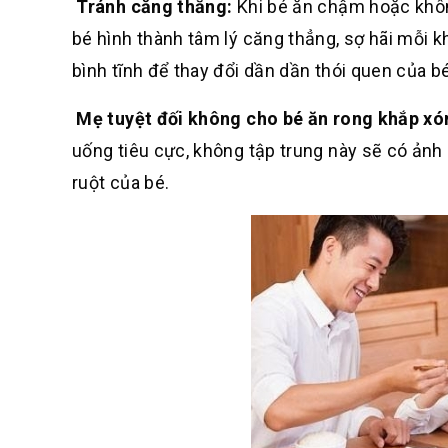
Tránh căng thẳng:
Khi bé ăn chậm hoặc khôn
bé hình thành tâm lý căng thẳng, sợ hãi mỗi kh
bình tĩnh để thay đổi dần dần thói quen của bé
Mẹ tuyệt đối không cho bé ăn rong khắp x
uống tiêu cực, không tập trung này sẽ có ảnh
ruột của bé.