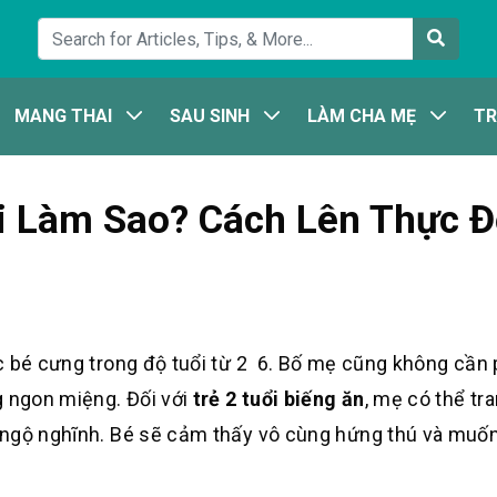
MANG THAI
SAU SINH
LÀM CHA MẸ
TR
ải Làm Sao? Cách Lên Thực 
c bé cưng trong độ tuổi từ 2 6. Bố mẹ cũng không cần 
g ngon miệng. Đối với
trẻ 2 tuổi biếng ăn
, mẹ có thể tra
t ngộ nghĩnh. Bé sẽ cảm thấy vô cùng hứng thú và mu