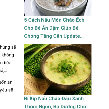
5 Cách Nấu Món Cháo Ếch
Cho Bé Ăn Dặm Giúp Bé
Chóng Tăng Cân Update
08/2026
chúng sẽ
t không
ăn bữa
uả,…
muốn ăn
 yêu sẽ
Bí Kíp Nấu Cháo Đậu Xanh
Thơm Ngon, Bổ Dưỡng Cho