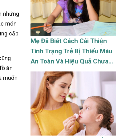
ăn những
các món
cung cấp
Mẹ Đã Biết Cách Cải Thiện
Tình Trạng Trẻ Bị Thiếu Máu
 cũng
An Toàn Và Hiệu Quả Chưa?
 đồ ăn
Update 08/2026
và muốn