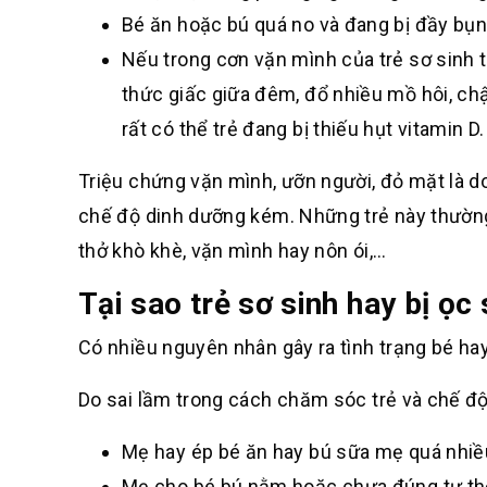
Bé ăn hoặc bú quá no và đang bị đầy bụng
Nếu trong cơn vặn mình của trẻ sơ sinh 
thức giấc giữa đêm, đổ nhiều mồ hôi, chậ
rất có thể trẻ đang bị thiếu hụt vitamin D.
Triệu chứng vặn mình, ưỡn người, đỏ mặt là d
chế độ dinh dưỡng kém. Những trẻ này thường 
thở khò khè, vặn mình hay nôn ói,…
Tại sao trẻ sơ sinh hay bị ọc
Có nhiều nguyên nhân gây ra tình trạng bé hay
Do sai lầm trong cách chăm sóc trẻ và chế đ
Mẹ hay ép bé ăn hay bú sữa mẹ quá nhiề
Mẹ cho bé bú nằm hoặc chưa đúng tư thế, 