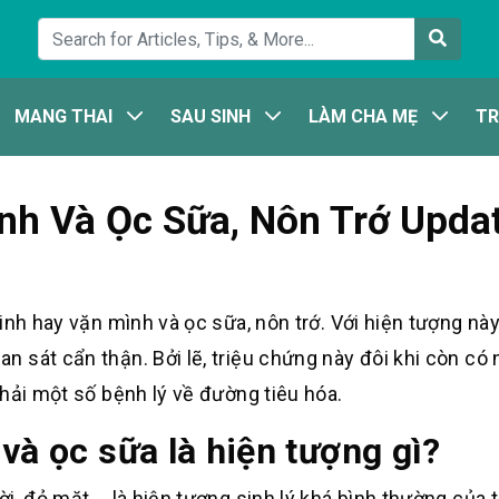
MANG THAI
SAU SINH
LÀM CHA MẸ
TR
nh Và Ọc Sữa, Nôn Trớ Upda
inh hay vặn mình và ọc sữa, nôn trớ. Với hiện tượng này
 sát cẩn thận. Bởi lẽ, triệu chứng này đôi khi còn có
hải một số bệnh lý về đường tiêu hóa.
và ọc sữa là hiện tượng gì?
i, đỏ mặt,… là hiện tượng sinh lý khá bình thường của t