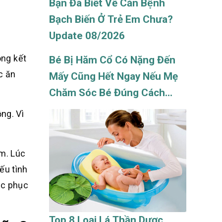
Bạn Đã Biết Về Căn Bệnh
Bạch Biến Ở Trẻ Em Chưa?
Update 08/2026
ong kết
Bé Bị Hăm Cổ Có Nặng Đến
c ăn
Mấy Cũng Hết Ngay Nếu Mẹ
Chăm Sóc Bé Đúng Cách
Update 08/2026
ng. Vì
ặm. Lúc
ếu tình
ắc phục
Top 8 Loại Lá Thần Dược