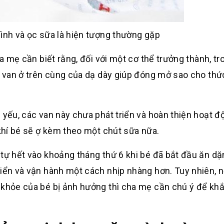
ình và ọc sữa là hiện tượng thường gặp
ha mẹ cần biết rằng, đối với một cơ thể trưởng thành, tr
ái van ở trên cùng của dạ dày giúp đóng mở sao cho thứ
 yếu, các van này chưa phát triển và hoàn thiện hoạt độ
 khí bé sẽ ợ kèm theo một chút sữa nữa.
 tự hết vào khoảng tháng thứ 6 khi bé đã bắt đầu ăn d
riển và vận hành một cách nhịp nhàng hơn. Tuy nhiên, n
c khỏe của bé bị ảnh hưởng thì cha mẹ cần chú ý để kh