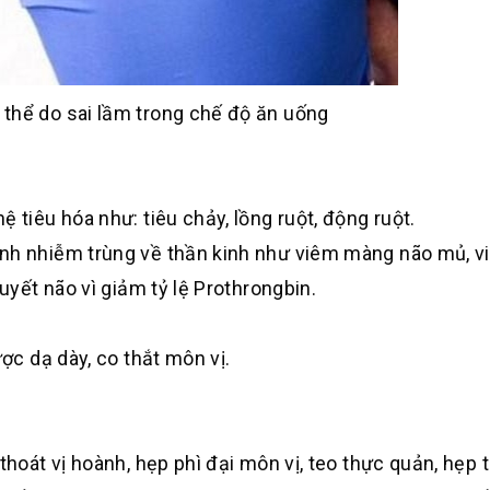
 thể do sai lầm trong chế độ ăn uống
 tiêu hóa như: tiêu chảy, lồng ruột, động ruột.
ệnh nhiễm trùng về thần kinh như viêm màng não mủ, v
huyết não vì giảm tỷ lệ Prothrongbin.
ược dạ dày, co thắt môn vị.
thoát vị hoành, hẹp phì đại môn vị, teo thực quản, hẹp t