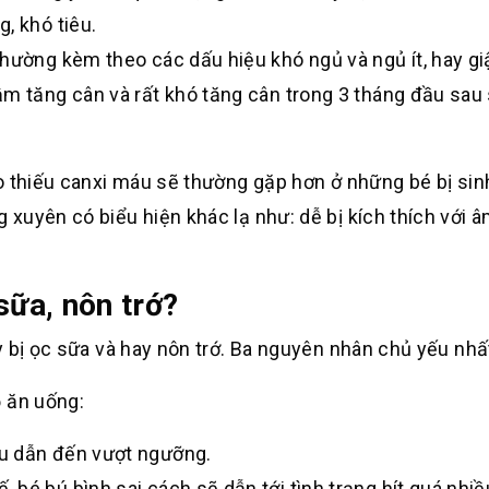
, khó tiêu.
thường kèm theo các dấu hiệu khó ngủ và ngủ ít, hay gi
m tăng cân và rất khó tăng cân trong 3 tháng đầu sau 
o thiếu canxi máu sẽ thường gặp hơn ở những bé bị sin
xuyên có biểu hiện khác lạ như: dễ bị kích thích với â
 sữa, nôn trớ?
 bị ọc sữa và hay nôn trớ. Ba nguyên nhân chủ yếu nhất
ộ ăn uống:
u dẫn đến vượt ngưỡng.
bé bú bình sai cách sẽ dẫn tới tình trạng hít quá nhi