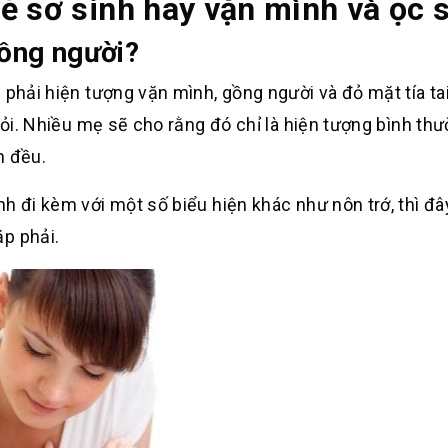
ẻ sơ sinh hay vặn mình và ọc 
gồng người?
 phải hiện tượng vặn mình, gồng người và đỏ mặt tía ta
hỏi. Nhiều mẹ sẽ cho rằng đó chỉ là hiện tượng bình th
n đều.
h đi kèm với một số biểu hiện khác như nôn trớ, thì đâ
p phải.