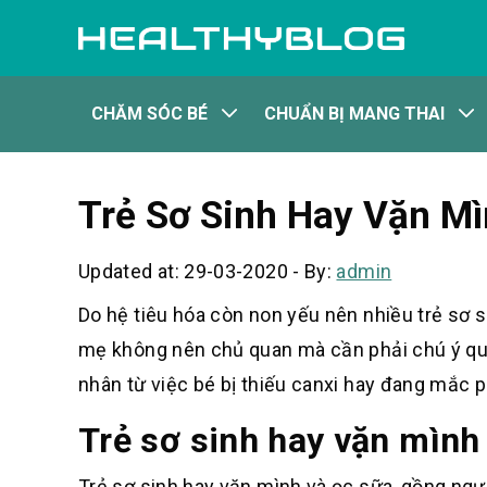
CHĂM SÓC BÉ
CHUẨN BỊ MANG THAI
Trẻ Sơ Sinh Hay Vặn Mì
Updated at: 29-03-2020
-
By:
admin
Do hệ tiêu hóa còn non yếu nên nhiều trẻ sơ s
mẹ không nên chủ quan mà cần phải chú ý quan
nhân từ việc bé bị thiếu canxi hay đang mắc p
Trẻ sơ sinh hay vặn mình 
Trẻ sơ sinh hay vặn mình và ọc sữa, gồng ngườ