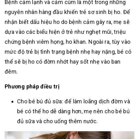
Bệnh cảm lạnh và cảm cúm là một trong những
nguyên nhân hàng đầu khiến trẻ sơ sinh bị ho. Để
nhận biết dấu hiệu ho do bệnh cảm gây ra, mẹ sẽ
dựa vào các biểu hiện ở trẻ như nghẹt mũi, triệu
chứng bệnh viêm họng, ho khan. Ngoài ra, tùy vào
mức độ trẻ bị tình trạng bệnh nhẹ hay nặng, bé có
thể sẽ bị ho có đờm nhớt hay sốt nhẹ vào ban
đêm.
Phương pháp điều trị
Cho bé bú đủ sữa: để làm loãng dịch đờm và
bé có thể ho dễ dàng hơn, mẹ nên cho bé bú
đủ sữa và cho uống thêm nước.