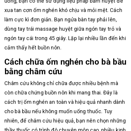
uống, bạn có thể sử dụng liệu pháp bấm huyệt để
xua tan cơn ốm nghén khó chịu và mỏi mệt. Cách
làm cực kì đơn giản. Bạn ngửa bàn tay phải lên,
dùng tay trái massage huyệt giữa ngón tay trỏ và
ngón tay cái trong 45 giây. Lặp lại nhiều lần đến khi
cảm thấy hết buồn nôn.
Cách chữa ốm nghén cho bà bầu
bằng châm cứu
Châm cứu không chỉ chữa được nhiều bệnh mà
còn chữa chứng buồn nôn khi mang thai. Đây là
cách trị ốm nghén an toàn và hiệu quả nhanh dành
cho bà bầu nếu không muốn uống thuốc. Tuy
nhiên, để châm cứu hiệu quả, bạn nên chọn những
thầy thuốc có trình độ chuyên môn cao, nhiều kinh