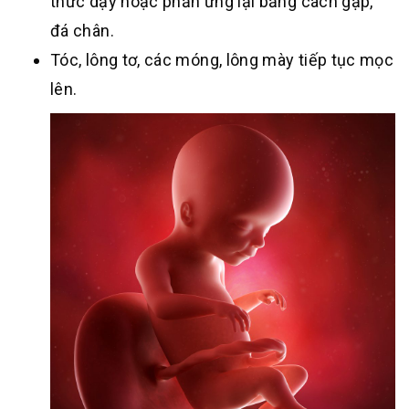
thức dậy hoặc phản ứng lại bằng cách gập,
đá chân.
Tóc, lông tơ, các móng, lông mày tiếp tục mọc
lên.